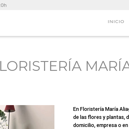
20h
INICIO
LORISTERÍA MARÍ
En Floristería María Al
de las flores y plantas, 
domicilio, empresa o e